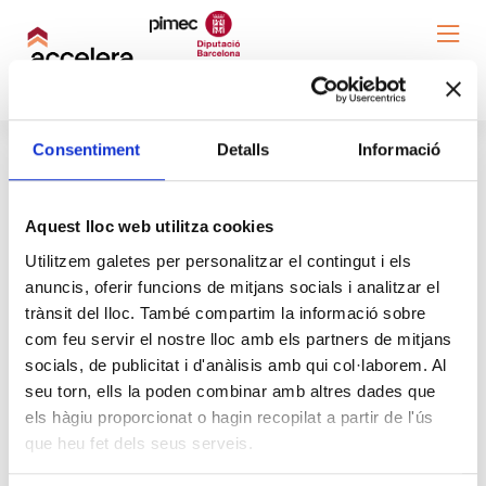
Consentiment
Detalls
Informació
Nueva contraseña
Aquest lloc web utilitza cookies
Utilitzem galetes per personalitzar el contingut i els
Para restablecer su contraseña, ingresa tu
anuncis, oferir funcions de mitjans socials i analitzar el
dirección de correo electrónico o nombre de
trànsit del lloc. També compartim la informació sobre
usuario.
com feu servir el nostre lloc amb els partners de mitjans
socials, de publicitat i d'anàlisis amb qui col·laborem. Al
seu torn, ells la poden combinar amb altres dades que
els hàgiu proporcionat o hagin recopilat a partir de l'ús
que heu fet dels seus serveis.