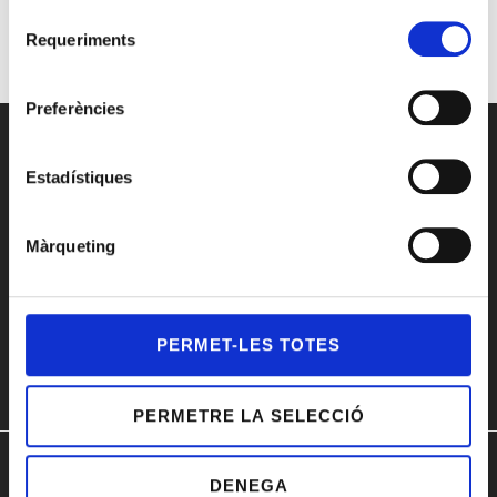
Selecció
Requeriments
de
consentiment
Preferències
Estadístiques
Màrqueting
¿Todavía tienes dudas?
Contacta con nosotros
Annabel Cuatrecases
PERMET-LES TOTES
Teléfono:
934 964 500
info@acceleraelcreixement.com
PERMETRE LA SELECCIÓ
© Accelera Creixement 2024
DENEGA
Aviso Legal